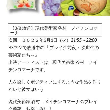
【3/8 放送】現代美術家 谷村 メイチンロマ
ーナ
次回 ２０２２年3月1日（火）
21:55～22:00
BSフジで放送中の『 ブレイク前夜 ～次世代の
芸術家たち～』
出演アーティストは 現代美術家 谷村 メイ
チンロマーナです。
人を楽しくポジティブにするような作品を作り
たいと彼女はいう
現代美術家 谷村 メイチンロマーナのブレイ
ク前夜、お楽しみに！