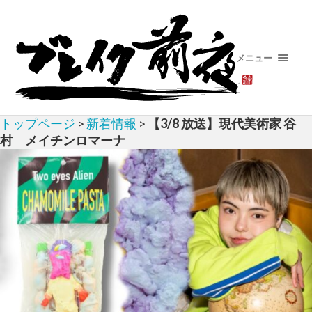
メニュー
トップページ
>
新着情報
>
【3/8 放送】現代美術家 谷
村 メイチンロマーナ