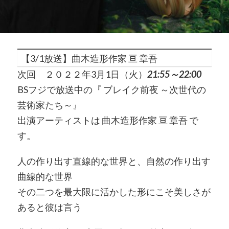
【3/1放送】曲木造形作家 亘 章吾
次回 ２０２２年3月1日（火）
21:55～22:00
BSフジで放送中の『 ブレイク前夜 ～次世代の
芸術家たち～』
出演アーティストは 曲木造形作家 亘 章吾 で
す。
人の作り出す直線的な世界と、自然の作り出す
曲線的な世界
その二つを最大限に活かした形にこそ美しさが
あると彼は言う