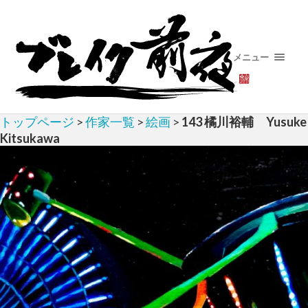
メニュー
トップページ
>
作家一覧
>
絵画
>
143 橘川裕輔 Yusuke
Kitsukawa