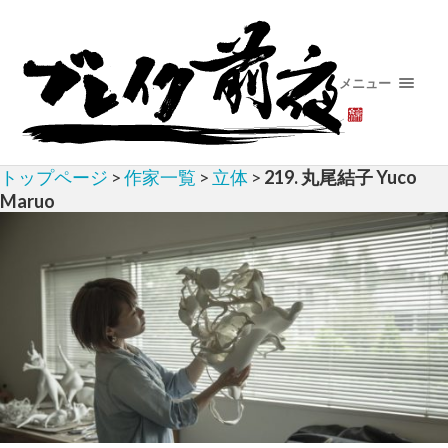
メニュー
トップページ
>
作家一覧
>
立体
>
219. 丸尾結子 Yuco
Maruo