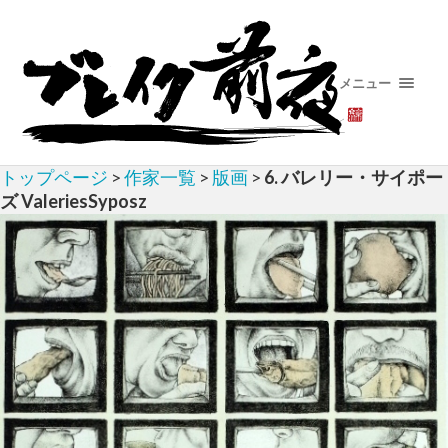
メニュー
トップページ
>
作家一覧
>
版画
>
6. バレリー・サイポー
ズ ValeriesSyposz