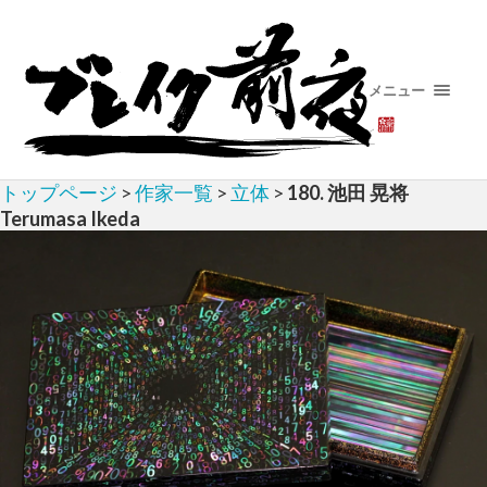
メニュー
トップページ
>
作家一覧
>
立体
>
180. 池田 晃将
Terumasa Ikeda