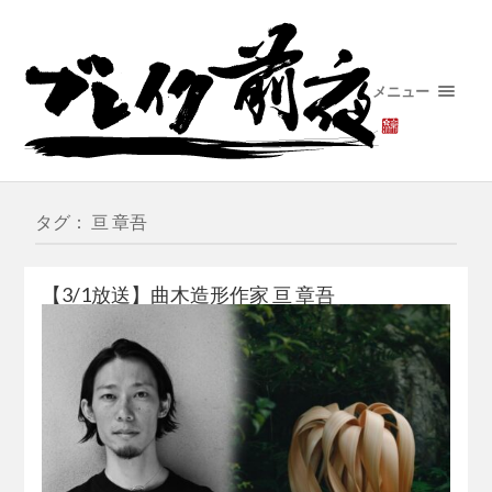
メニュー
タグ： 亘 章吾
【3/1放送】曲木造形作家 亘 章吾