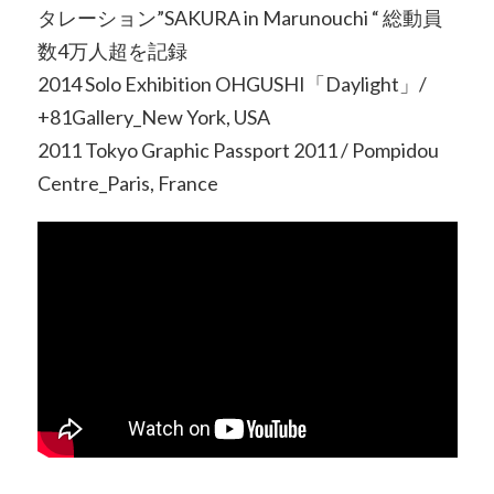
タレーション”SAKURA in Marunouchi “ 総動員
数4万人超を記録
2014 Solo Exhibition OHGUSHI「Daylight」/
+81Gallery_New York, USA
2011 Tokyo Graphic Passport 2011 / Pompidou
Centre_Paris, France