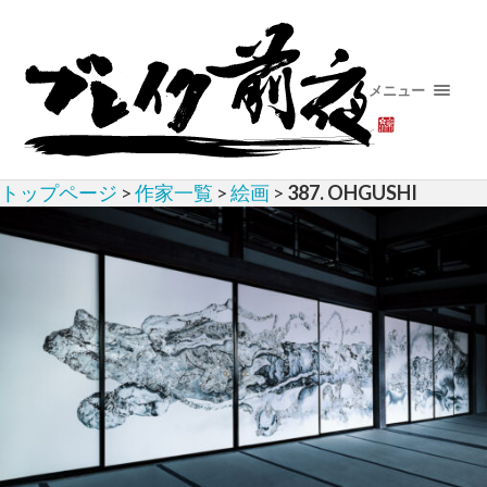
メニュー
トップページ
>
作家一覧
>
絵画
>
387. OHGUSHI