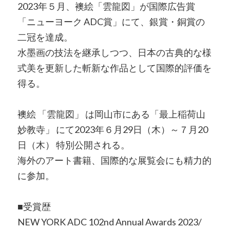
2023年５月、襖絵「雲龍図」が国際広告賞
「ニューヨーク ADC賞」にて、銀賞・銅賞の
二冠を達成。
水墨画の技法を継承しつつ、日本の古典的な様
式美を更新した斬新な作品として国際的評価を
得る。
襖絵 「雲龍図」 は岡山市にある「最上稲荷山
妙教寺」 にて2023年６月29日（木）～７月20
日（木） 特別公開される。
海外のアート書籍、国際的な展覧会にも精力的
に参加。
■受賞歴
NEW YORK ADC 102nd Annual Awards 2023/