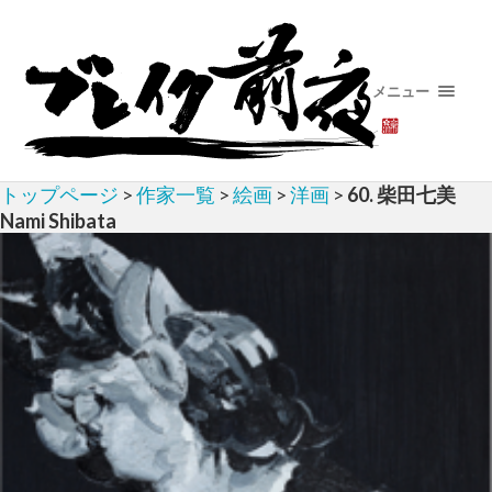
メニュー
トップページ
>
作家一覧
>
絵画
>
洋画
>
60. 柴田七美
Nami Shibata