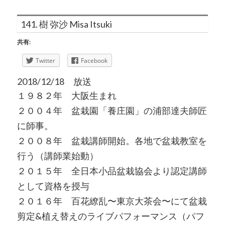
141. 樹 弥沙 Misa Itsuki
共有:
Twitter
Facebook
2018/12/18 放送
１９８２年 大阪生まれ
２００４年 盆栽園「養庄園」の浦部達夫師匠
に師事。
２００８年 盆栽講師開始。各地で盆栽教室を
行う（講師業始動）
２０１５年 全日本小品盆栽協会より認定講師
として資格を授与
２０１６年 百花繚乱〜東京大茶会〜にて盆栽
剪定&植え替えのライブパフォーマンス（パフ