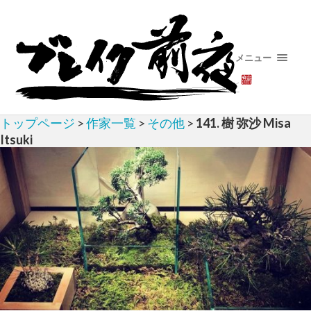
メニュー
トップページ
>
作家一覧
>
その他
>
141. 樹 弥沙 Misa
Itsuki