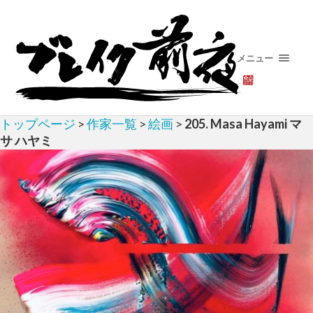
メニュー
トップページ
>
作家一覧
>
絵画
>
205. Masa Hayami マ
サ ハヤミ