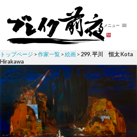
メニュー
トップページ
>
作家一覧
>
絵画
>
299. 平川 恒太 Kota
Hirakawa