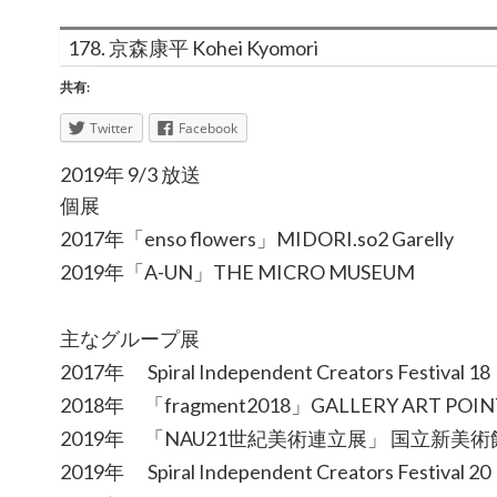
178. 京森康平 Kohei Kyomori
共有:
Twitter
Facebook
2019年 9/3 放送
個展
2017年「enso flowers」MIDORI.so2 Garelly
2019年「A-UN」THE MICRO MUSEUM
主なグループ展
2017年 Spiral Independent Creators Festival 18
2018年 「fragment2018」GALLERY ART POIN
2019年 「NAU21世紀美術連立展」 国立新美術
2019年 Spiral Independent Creators Festival 20