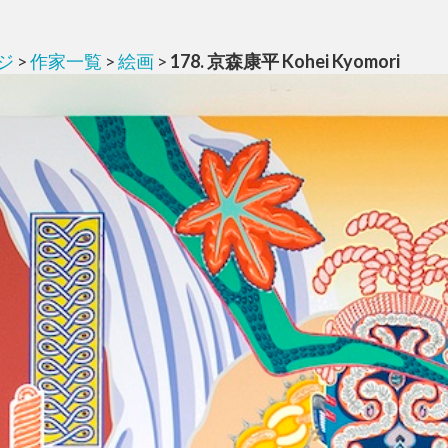
ジ
>
作家一覧
>
絵画
>
178. 京森康平 Kohei Kyomori