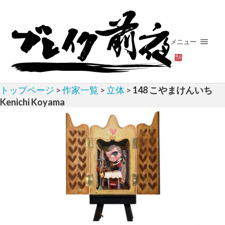
メニュー
トップページ
>
作家一覧
>
立体
>
148 こやまけんいち
Kenichi Koyama