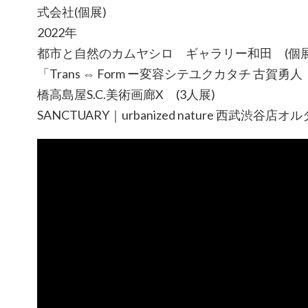
式会社(個展)
2022年
都市と自然のカムヤシロ ギャラリー和田 (個展
「Trans ⇔ Form ー変容シテユクカタチ 古賀
橋高島屋S.C.美術画廊X (3人展)
SANCTUARY｜urbanized nature 西武渋谷