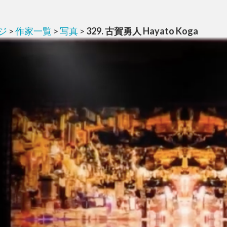
ジ
>
作家一覧
>
写真
>
329. 古賀勇人 Hayato Koga