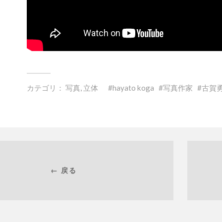
カテゴリ：
写真
,
立体
hayato koga
写真作家
古賀
← 戻る