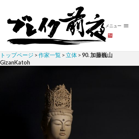
メニュー
トップページ
>
作家一覧
>
立体
>
90. 加藤巍山
GizanKatoh