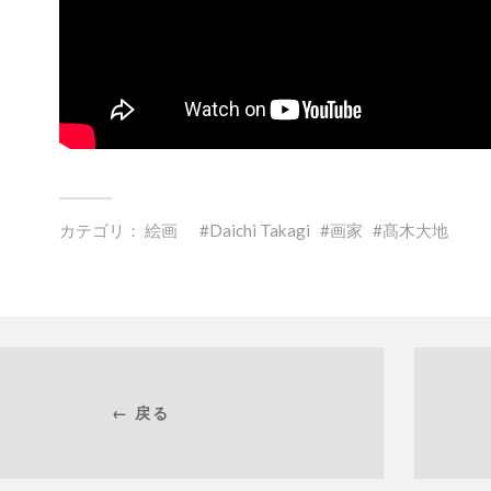
カテゴリ：
絵画
Daichi Takagi
画家
髙木大地
← 戻る