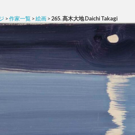
ジ
>
作家一覧
>
絵画
>
265. 髙木大地 Daichi Takagi