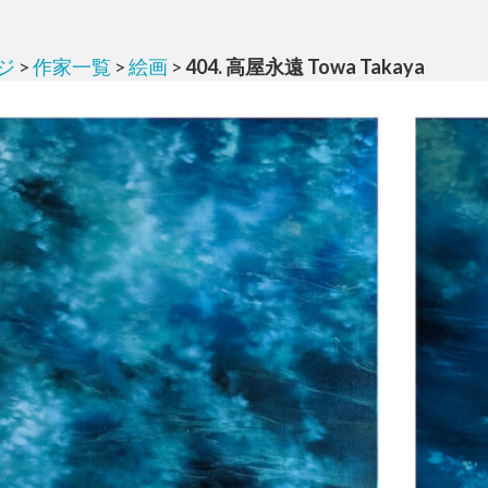
ジ
>
作家一覧
>
絵画
>
404. 高屋永遠 Towa Takaya