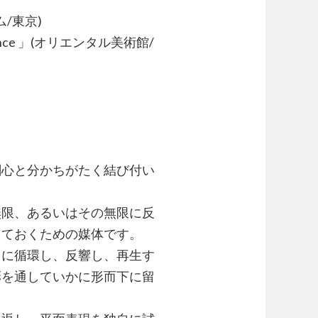
ム/東京)
Presence 」(オリエンタル美術館/
関心と分かちがたく結び付い
無限、あるいはその無限に反
しておくための媒体です。
常に循環し、反響し、再生す
彩を通していかに形而下に留