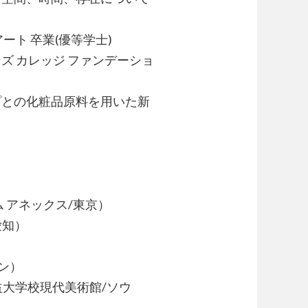
ト 卒業(優等学士)
ズ カレッジ ファンデーショ
ループとの化粧品原料を用いた新
ジアム アネックス/東京）
/愛知）
ルリン）
val」(弘益大学校現代美術館/ソウ