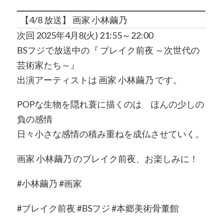
【4/8 放送】 画家 小林繭乃
次回 2025年4月8(火) 21:55～22:00
BSフジで放送中の『 ブレイク前夜 ～次世代の
芸術家たち～』
出演アーティストは 画家 小林繭乃 です。
POPな生物を隠れ蓑に描くのは ほんの少しの
負の感情
日々小さな感情の積み重ねを成仏させていく。
画家 小林繭乃 のブレイク前夜、お楽しみに！
#小林繭乃 #画家
#ブレイク前夜 #BSフジ #本郷美術骨董館