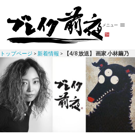
メニュー
トップページ
>
新着情報
>
【4/8 放送】 画家 小林繭乃