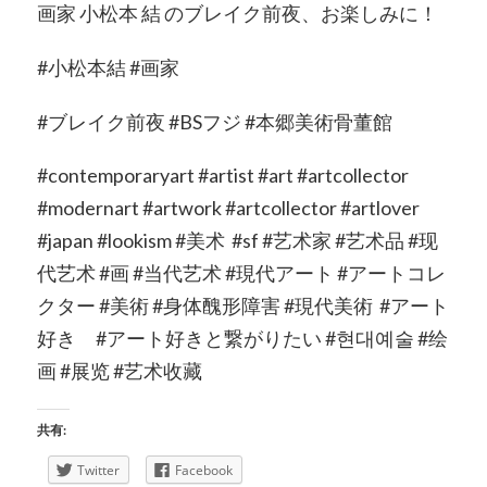
画家 小松本 結 のブレイク前夜、お楽しみに！
#小松本結 #画家
#ブレイク前夜 #BSフジ #本郷美術骨董館
#contemporaryart #artist #art #artcollector
#modernart #artwork #artcollector #artlover
#japan #lookism #美术 #sf #艺术家 #艺术品 #现
代艺术 #画 #当代艺术 #現代アート #アートコレ
クター #美術 #身体醜形障害 #現代美術 #アート
好き #アート好きと繋がりたい #현대예술 #绘
画 #展览 #艺术收藏
共有:
Twitter
Facebook