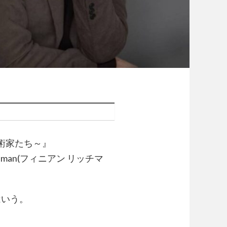
芸術家たち～』
hman(フィニアン リッチマ
はいう。