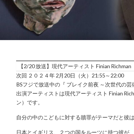
【2/20 放送】現代アーティスト Finian Richman
次回 ２０２４年 2月20日（火）21:55～22:00
BSフジで放送中の『 ブレイク前夜 ～次世代の
出演アーティストは現代アーティスト Finian Ric
ン）です。
自分の中のこどもに対する贖罪がテーマだと彼
日本とイギリス、２つの国をルーツに持つ彼が