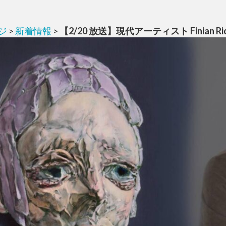
ジ
>
新着情報
>
【2/20 放送】現代アーティスト Finian Ri