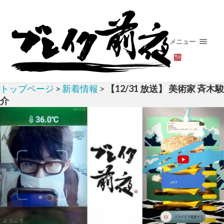
メニュー
トップページ
>
新着情報
>
【12/31 放送】 美術家 斉木駿
介