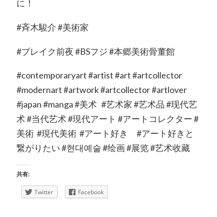
に！
#斉木駿介 #美術家
#ブレイク前夜 #BSフジ #本郷美術骨董館
#contemporaryart #artist #art #artcollector
#modernart #artwork #artcollector #artlover
#japan #manga #美术 #艺术家 #艺术品 #现代艺
术 #当代艺术 #現代アート #アートコレクター #
美術 #現代美術 #アート好き #アート好きと
繋がりたい #현대예술 #绘画 #展览 #艺术收藏
共有:
Twitter
Facebook