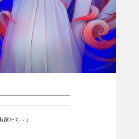
芸術家たち～』
。