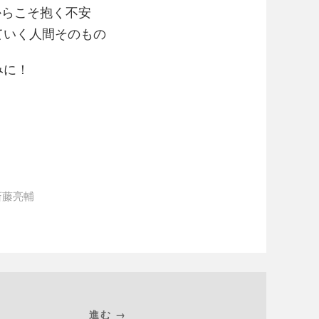
からこそ抱く不安
ていく人間そのもの
みに！
斎藤亮輔
進む →