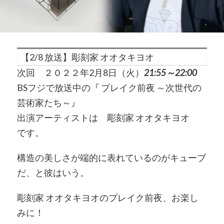
【2/8 放送】彫刻家 オオタキヨオ
次回 ２０２２年2月8日（火）
21:55～22:00
BSフジで放送中の『 ブレイク前夜 ～次世代の
芸術家たち～』
出演アーティストは 彫刻家 オオタキヨオ
です。
構造の美しさが端的に表れているのがキューブ
だ、と彼はいう。
彫刻家 オオタキヨオのブレイク前夜、お楽し
みに！