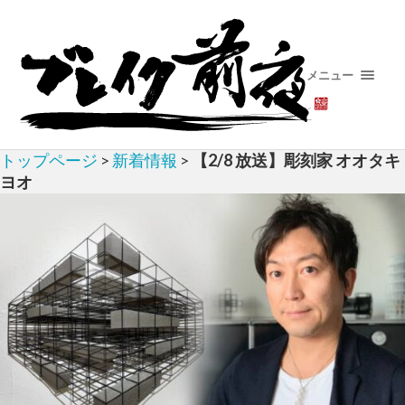
メニュー
トップページ
>
新着情報
>
【2/8 放送】彫刻家 オオタキ
ヨオ