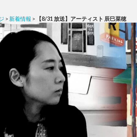
ジ
>
新着情報
>
【8/31 放送】アーティスト 辰巳菜穂