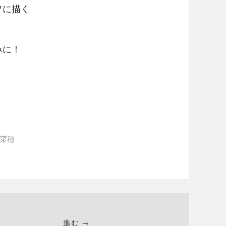
フに描く
みに！
菜穂
進む →