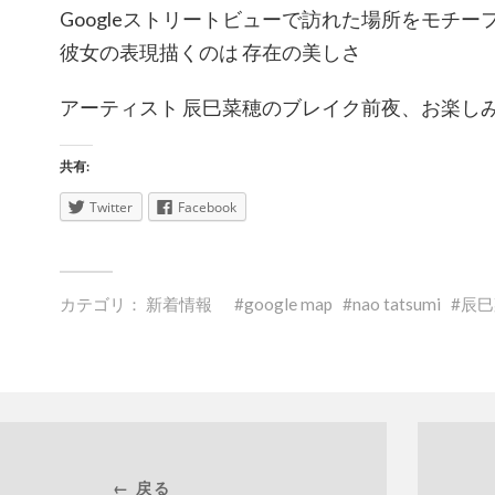
Googleストリートビューで訪れた場所をモチー
彼女の表現描くのは 存在の美しさ
アーティスト 辰巳菜穂のブレイク前夜、お楽し
共有:
Twitter
Facebook
カテゴリ：
新着情報
google map
nao tatsumi
辰巳
← 戻る