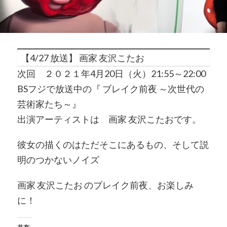
【4/27 放送】 画家 友沢こたお
次回 ２０２１年4月20日（火）21:55～22:00
BSフジで放送中の『 ブレイク前夜 ～次世代の
芸術家たち～』
出演アーティストは 画家 友沢こたおです。
彼女の描くのはただそこにあるもの、そして説
明のつかないノイズ
画家 友沢こたお のブレイク前夜、お楽しみ
に！