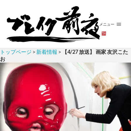
メニュー
トップページ
>
新着情報
>
【4/27 放送】 画家 友沢こた
お