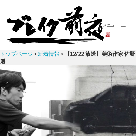
メニュー
トップページ
>
新着情報
>
【12/22 放送】美術作家 佐野
魁