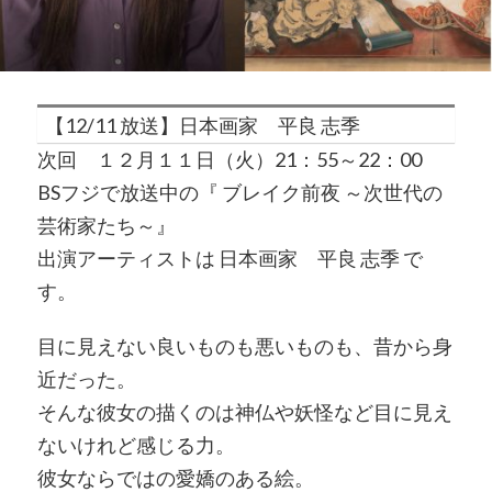
【12/11 放送】日本画家 平良 志季
次回 １２月１１日（火）21：55～22：00
BSフジで放送中の『 ブレイク前夜 ～次世代の
芸術家たち～』
出演アーティストは 日本画家 平良 志季 で
す。
目に見えない良いものも悪いものも、昔から身
近だった。
そんな彼女の描くのは神仏や妖怪など目に見え
ないけれど感じる力。
彼女ならではの愛嬌のある絵。