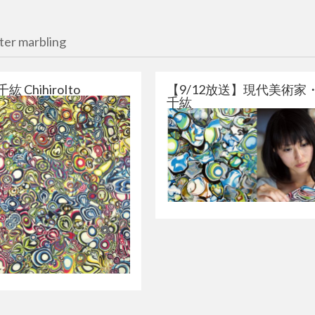
r marbling
紘 ChihiroIto
【9/12放送】現代美術家
千紘