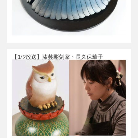
【1/9放送】漆芸彫刻家・長久保華子