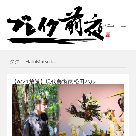
メニュー
タグ： HatuMatsuda
【6/21 放送】現代美術家 松田ハル