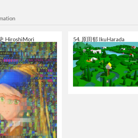
ation
 HiroshiMori
54. 原田郁 IkuHarada