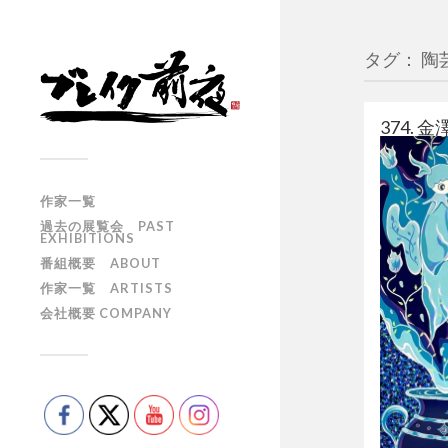
タグ： 陶
374. 金
作家一覧
過去の展覧会 PAST
EXHIBITIONS
番組概要 ABOUT
作家一覧 ARTISTS
会社概要 COMPANY