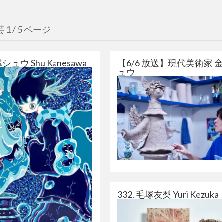
芸
1 / 5 ページ
澤シュウ Shu Kanesawa
【6/6 放送】現代美術家 
ュウ
332. 毛塚友梨 Yuri Kezuka