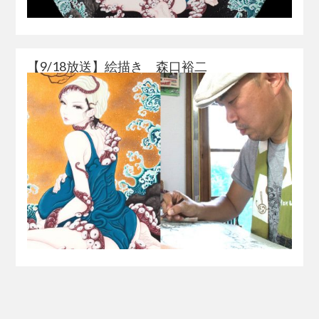
【9/18放送】絵描き 森口裕二