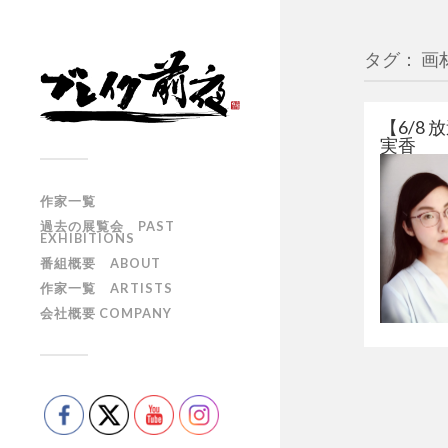
タグ： 画
【6/8
実香
作家一覧
過去の展覧会 PAST
EXHIBITIONS
番組概要 ABOUT
作家一覧 ARTISTS
会社概要 COMPANY