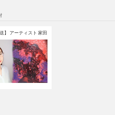
材
 放送】 アーティスト 家田