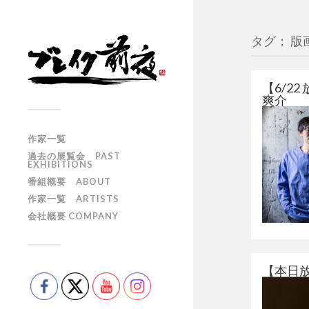
タグ： 版
【6/2
爽介
作家一覧
過去の展覧会 PAST
EXHIBITIONS
番組概要 ABOUT
作家一覧 ARTISTS
会社概要 COMPANY
【本日