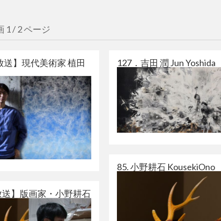
画
1 / 2 ページ
2 放送】現代美術家 植田
127．吉田 潤 Jun Yoshida
85. 小野耕石 KousekiOno
放送】版画家・小野耕石