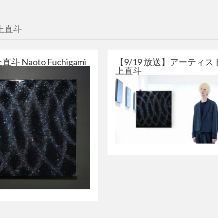
上直斗
上直斗 Naoto Fuchigami
【9/19 放送】アーティス
上直斗