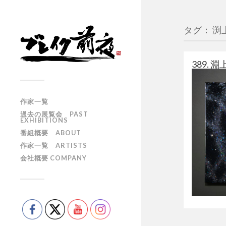
タグ： 渕
389. 淵
作家一覧
過去の展覧会 PAST
EXHIBITIONS
番組概要 ABOUT
作家一覧 ARTISTS
会社概要 COMPANY