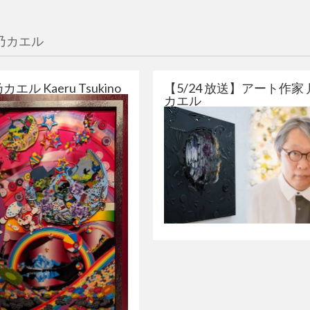
乃カエル
乃カエル Kaeru Tsukino
【5/24 放送】アート作家
カエル