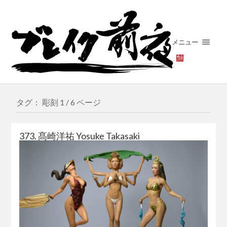
メニュー
タグ： 彫刻
1 / 6 ページ
373. 髙崎洋祐 Yosuke Takasaki