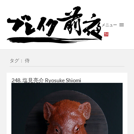
メニュー
タグ： 侍
248. 塩見亮介 Ryosuke Shiomi