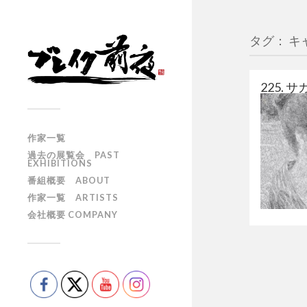
タグ： キ
225. サ
作家一覧
過去の展覧会 PAST
EXHIBITIONS
番組概要 ABOUT
作家一覧 ARTISTS
会社概要 COMPANY