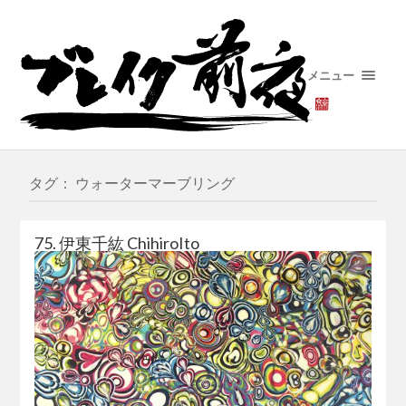
メニュー
タグ： ウォーターマーブリング
75. 伊東千紘 ChihiroIto