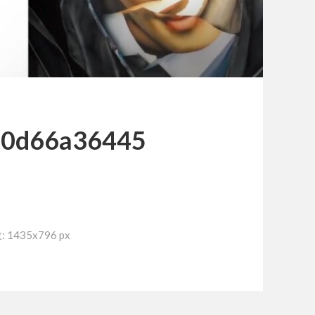
30d66a36445
1435x796 px