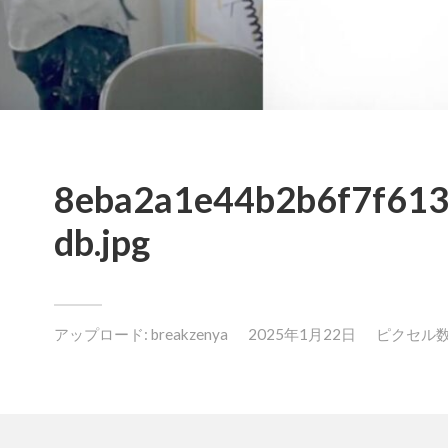
8eba2a1e44b2b6f7f61
db.jpg
アップロード:
breakzenya
2025年1月22日
ピクセル数: 