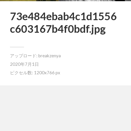
73e484ebab4c1d1556
c603167b4f0bdf.jpg
アップロード:
breakzenya
2020年7月1日
ピクセル数: 1200x766 px