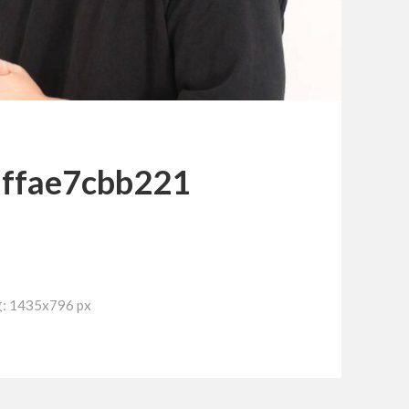
ffae7cbb221
1435x796 px