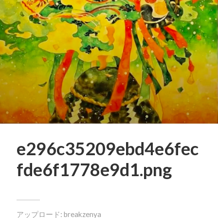
e296c35209ebd4e6fec
fde6f1778e9d1.png
アップロード:
breakzenya