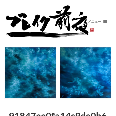
メニュー
91847ee0fa14c9de0b6